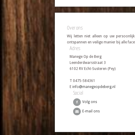
Over ons
Wij letten niet alleen op uw persoonli
ontspannen en veilige manier bij alle fac
Adres
Manege Op de Berg
Leenderdwarsstraat 3
6102 RV Echt-Susteren (Pey)
T 0475-584361
E
info@manegeopdeberg.nl
Social
Volg ons
E-mail ons