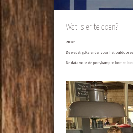
Wat is er te doen?
2026
:
De wedstrijdkalender voor het outdoorse
De data voor de ponykampen komen binn